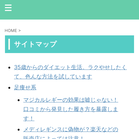
HOME
>
サイトマップ
35歳からのダイエット生活。ラクやせしたく
て、色んな方法を試しています
足痩せ系
マジカルレギーの効果は嘘じゃない！
口コミから発見した履き方を暴露しま
す！
メディレギンスに偽物が？楽天などの
販売店によっては注意！